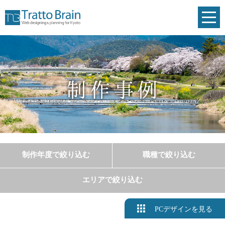
toggl
navig
制作年度で絞り込む
職種で絞り込む
エリアで絞り込む
PCデザインを見る