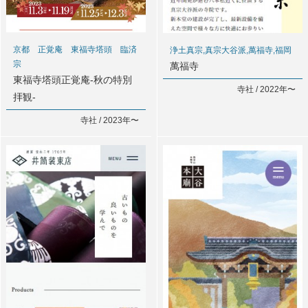
京都 正覚庵 東福寺塔頭 臨済
浄土真宗,真宗大谷派,萬福寺,福岡
宗
萬福寺
東福寺塔頭正覚庵-秋の特別
寺社 / 2022年〜
拝観-
寺社 / 2023年〜