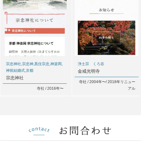
宗忠神社,宗忠神,黒住宗忠,神楽岡,
浄土宗 くろ谷
神前結婚式,京都
金戒光明寺
宗忠神社
寺社 / 2004年〜/ 2018年リニュー
寺社 / 2016年〜
アル