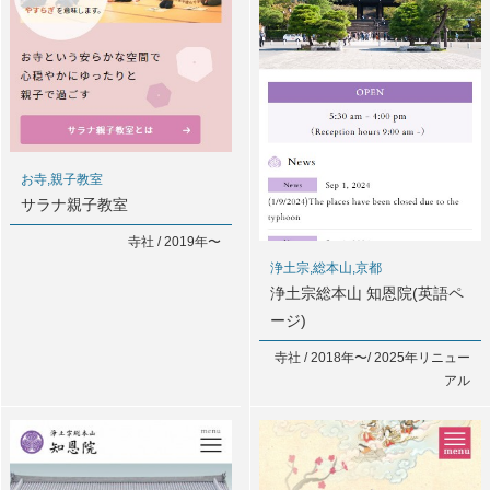
お寺,親子教室
サラナ親子教室
寺社 / 2019年〜
浄土宗,総本山,京都
浄土宗総本山 知恩院(英語ペ
ージ)
寺社 / 2018年〜/ 2025年リニュー
アル