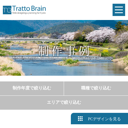
toggl
navig
制作年度で絞り込む
職種で絞り込む
エリアで絞り込む
PCデザインを見る