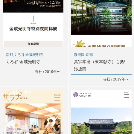
京都,くろ谷,金戒光明寺
渉成園,京都
くろ谷 金戒光明寺
真宗本廟（東本願寺） 別邸
渉成園
寺社 / 2019年〜
寺社 / 2019年〜