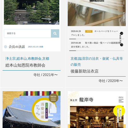
浄土宗,総本山,布教師会,京都
京都,臨済宗の法衣・袈裟・仏具等
の販売
総本山知恩院布教師会
後藤新助法衣店
寺社 / 2021年〜
寺社 / 2020年〜