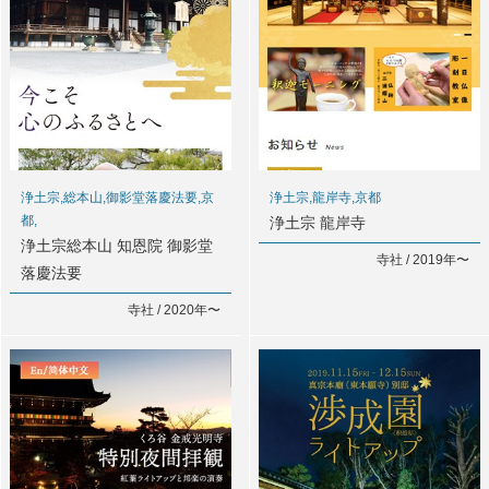
浄土宗,総本山,御影堂落慶法要,京
浄土宗,龍岸寺,京都
都,
浄土宗 龍岸寺
浄土宗総本山 知恩院 御影堂
寺社 / 2019年〜
落慶法要
寺社 / 2020年〜