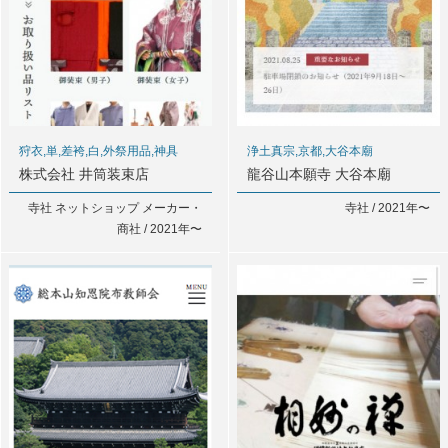
狩衣,単,差袴,白,外祭用品,神具
浄土真宗,京都,大谷本廟
株式会社 井筒装束店
龍谷山本願寺 大谷本廟
寺社 ネットショップ メーカー・
寺社 / 2021年〜
商社 / 2021年〜