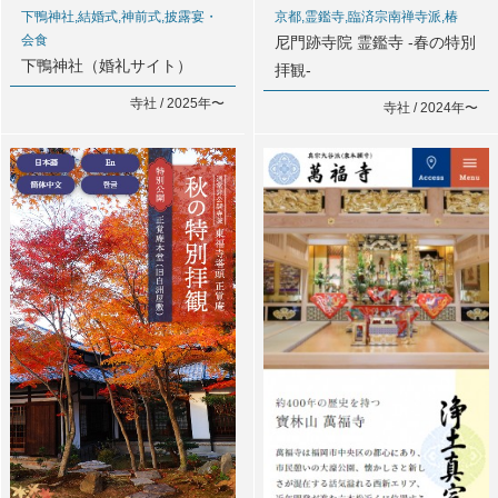
下鴨神社,結婚式,神前式,披露宴・
京都,霊鑑寺,臨済宗南禅寺派,椿
会食
尼門跡寺院 霊鑑寺 -春の特別
下鴨神社（婚礼サイト）
拝観-
寺社 / 2025年〜
寺社 / 2024年〜