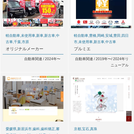
軽自動車,未使用車,新車,新古車,中
軽自動車,豊橋,岡崎,安城,豊田,四日
古車,千葉,市原
市,未使用車,新古車,中古車
オリジナルメーカー
プルミエ
自動車関連 / 2024年〜
自動車関連 / 2019年〜/ 2024年リ
ニューアル
愛媛県,新居浜市,歯科,歯科矯正,審
京都,宝石,真珠