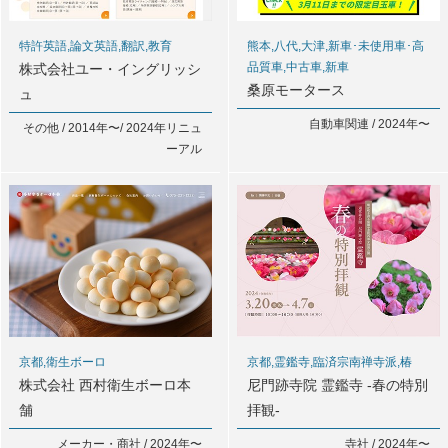
特許英語,論文英語,翻訳,教育
熊本,八代,大津,新車･未使用車･高
品質車,中古車,新車
株式会社ユー・イングリッシ
桑原モータース
ュ
自動車関連 / 2024年〜
その他 / 2014年〜/ 2024年リニュ
ーアル
京都,衛生ボーロ
京都,霊鑑寺,臨済宗南禅寺派,椿
株式会社 西村衛生ボーロ本
尼門跡寺院 霊鑑寺 -春の特別
舗
拝観-
メーカー・商社 / 2024年〜
寺社 / 2024年〜