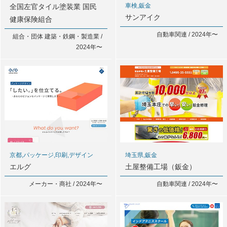
車検,鈑金
全国左官タイル塗装業 国民
サンアイク
健康保険組合
自動車関連 / 2024年〜
組合・団体 建築・鉄鋼・製造業 /
2024年〜
京都,パッケージ,印刷,デザイン
埼玉県,鈑金
エルグ
土屋整備工場（鈑金）
メーカー・商社 / 2024年〜
自動車関連 / 2024年〜