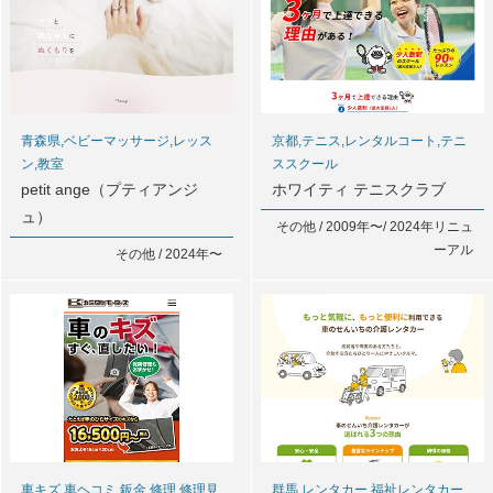
青森県,ベビーマッサージ,レッス
京都,テニス,レンタルコート,テニ
ン,教室
ススクール
petit ange（プティアンジ
ホワイティ テニスクラブ
ュ）
その他 / 2009年〜/ 2024年リニュ
ーアル
その他 / 2024年〜
車キズ,車ヘコミ,鈑金,修理,修理見
群馬,レンタカー,福祉レンタカー