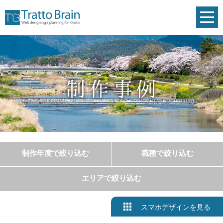
toggl
navig
制作年度で絞り込む
職種で絞り込む
エリアで絞り込む
スマホデザインを見る