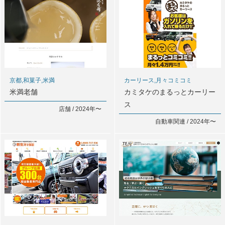
京都,和菓子,米満
カーリース,月々コミコミ
米満老舗
カミタケのまるっとカーリー
ス
店舗 / 2024年〜
自動車関連 / 2024年〜