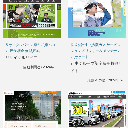
リサイクルパーツ,車キズ,車ヘコ
株式会社辻中,大阪ガス,サービス,
ミ,鈑金,板金,修理,茨城
ショップ,リフォーム,メンテナン
ス,サポート
リサイクルリペア
辻中グループ新卒採用特設サ
自動車関連 / 2024年〜
イト
店舗 その他 / 2024年〜