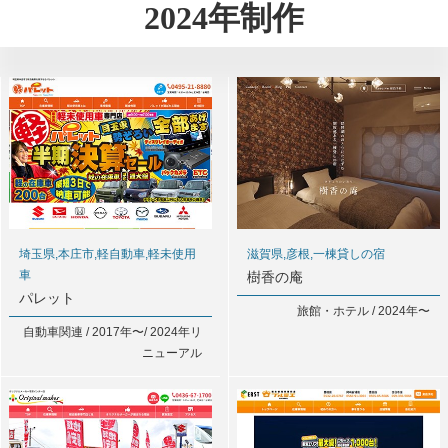
2024年制作
埼玉県,本庄市,軽自動車,軽未使用
滋賀県,彦根,一棟貸しの宿
車
樹香の庵
パレット
旅館・ホテル / 2024年〜
自動車関連 / 2017年〜/ 2024年リ
ニューアル