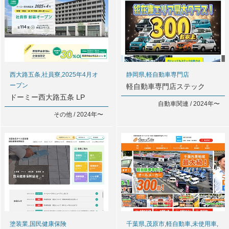
西大路五条,社員寮,2025年4月オ
静岡県,軽自動車専門店
ープン
軽自動車専門店ステック
ドーミー西大路五条 LP
自動車関連 / 2024年〜
その他 / 2024年〜
塗装業,国民健康保険
千葉県,茂原市,軽自動車,未使用車,