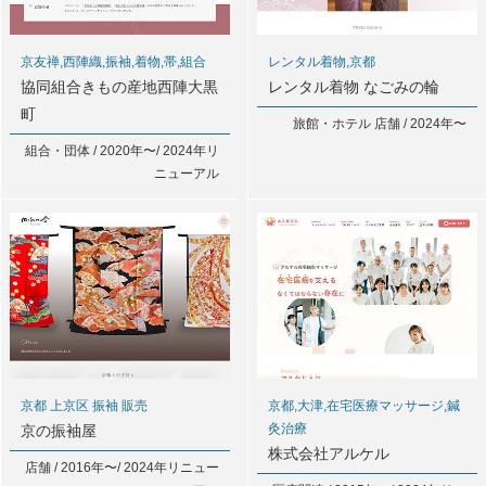
京友禅,西陣織,振袖,着物,帯,組合
レンタル着物,京都
協同組合きもの産地西陣大黒
レンタル着物 なごみの輪
町
旅館・ホテル 店舗 / 2024年〜
組合・団体 / 2020年〜/ 2024年リ
ニューアル
京都 上京区 振袖 販売
京都,大津,在宅医療マッサージ,鍼
灸治療
京の振袖屋
株式会社アルケル
店舗 / 2016年〜/ 2024年リニュー