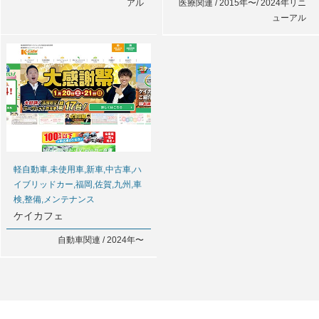
アル
医療関連 / 2015年〜/ 2024年リニ
ューアル
軽自動車,未使用車,新車,中古車,ハ
イブリッドカー,福岡,佐賀,九州,車
検,整備,メンテナンス
ケイカフェ
自動車関連 / 2024年〜