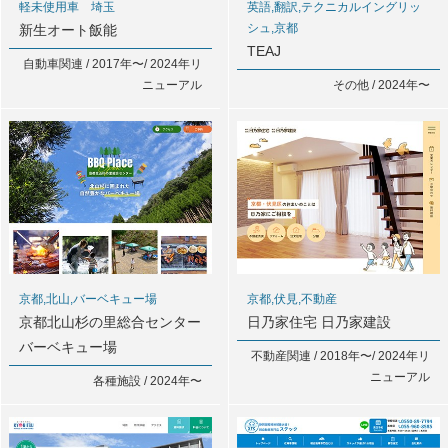
軽未使用車 埼玉
英語,翻訳,テクニカルイングリッ
シュ,京都
新生オート飯能
TEAJ
自動車関連 / 2017年〜/ 2024年リ
ニューアル
その他 / 2024年〜
京都,北山,バーベキュー場
京都,伏見,不動産
京都北山杉の里総合センター
日乃家住宅 日乃家建設
バーベキュー場
不動産関連 / 2018年〜/ 2024年リ
ニューアル
各種施設 / 2024年〜