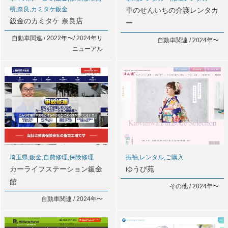
積,奈良,カミタケ鈑金
車のせんいちの介護レンタカ
鈑金のカミタケ 奈良店
ー
自動車関連 / 2022年〜/ 2024年リ
自動車関連 / 2024年〜
ニューアル
埼玉県,鈑金,自費修理,保険修理
振袖,レンタル,ご購入
カーライフステーション鈑金
ゆうび苑
館
その他 / 2024年〜
自動車関連 / 2024年〜