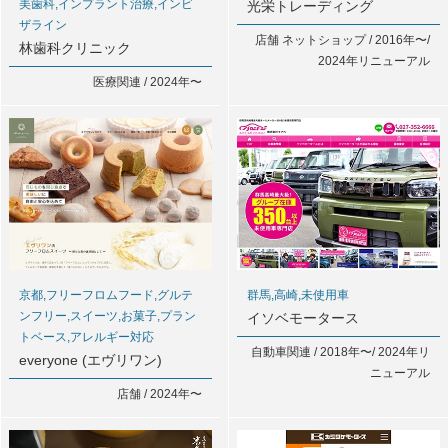
美歯科,インプラント治療,インビ
光栄トレーディング
ザライン
店舗 ネットショップ / 2016年〜/
林歯科クリニック
2024年リニューアル
医療関連 / 2024年〜
京都,フリーフロムフード,グルテ
群馬,高崎,未使用車
ンフリー,スイーツ,お菓子,プラン
イソベモータース
トベース,アレルギー対応
自動車関連 / 2018年〜/ 2024年リ
everyone (エヴリワン)
ニューアル
店舗 / 2024年〜