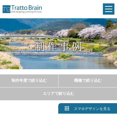
toggl
navig
制作年度で絞り込む
職種で絞り込む
エリアで絞り込む
スマホデザインを見る