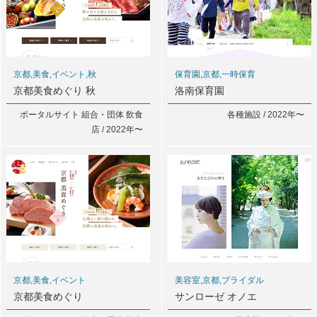
京都,美食,イベント,秋
保育園,京都,一時保育
京都美食めぐり 秋
洛南保育園
ポータルサイト 組合・団体 飲食
各種施設 / 2022年〜
店 / 2022年〜
京都,美食,イベント
美容室,京都,ブライダル
京都美食めぐり
サンローゼ オノエ