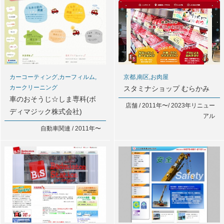
カーコーティング,カーフィルム,
京都,南区,お肉屋
カークリーニング
スタミナショップ むらかみ
車のおそうじ☆しま専科(ボ
店舗 / 2011年〜/ 2023年リニュー
ディマジック株式会社)
アル
自動車関連 / 2011年〜