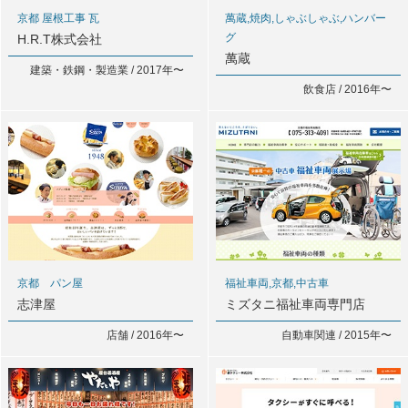
京都 屋根工事 瓦
萬蔵,焼肉,しゃぶしゃぶ,ハンバー
グ
H.R.T株式会社
萬蔵
建築・鉄鋼・製造業 / 2017年〜
飲食店 / 2016年〜
京都 パン屋
福祉車両,京都,中古車
志津屋
ミズタニ福祉車両専門店
店舗 / 2016年〜
自動車関連 / 2015年〜