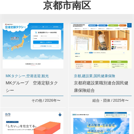
京都市南区
MKタクシー,空港送迎,観光
京都,建設業,国民健康保険
MKグループ 空港定額タク
京都府建設業職別連合国民健
シー
康保険組合
その他 / 2026年〜
組合・団体 / 2025年〜