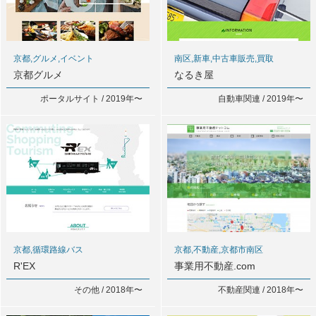
京都,グルメ,イベント
南区,新車,中古車販売,買取
京都グルメ
なるき屋
ポータルサイト / 2019年〜
自動車関連 / 2019年〜
京都,循環路線バス
京都,不動産,京都市南区
R'EX
事業用不動産.com
その他 / 2018年〜
不動産関連 / 2018年〜