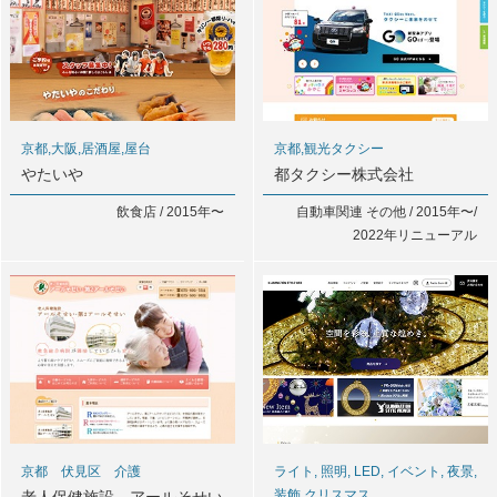
京都,大阪,居酒屋,屋台
京都,観光タクシー
やたいや
都タクシー株式会社
飲食店 / 2015年〜
自動車関連 その他 / 2015年〜/
2022年リニューアル
京都 伏見区 介護
ライト, 照明, LED, イベント, 夜景,
装飾,クリスマス