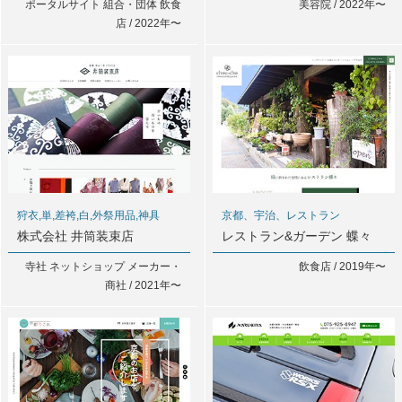
ポータルサイト 組合・団体 飲食
美容院 / 2022年〜
店 / 2022年〜
狩衣,単,差袴,白,外祭用品,神具
京都、宇治、レストラン
株式会社 井筒装束店
レストラン&ガーデン 蝶々
寺社 ネットショップ メーカー・
飲食店 / 2019年〜
商社 / 2021年〜