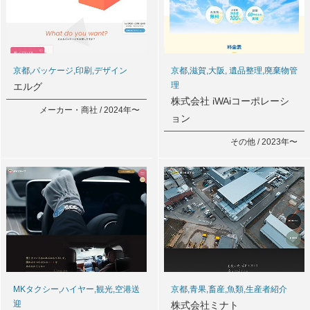
京都,パッケージ,印刷,デザイン
京都,滋賀,大阪, 遺品整理,廃棄物管
理
エルグ
株式会社 iWAiコーポレーシ
メーカー・商社 / 2024年〜
ョン
その他 / 2023年〜
MKタクシー,ハイヤー,観光,空港送
京都,青果,畜産,魚類,生産者紹介
迎
株式会社ミナト