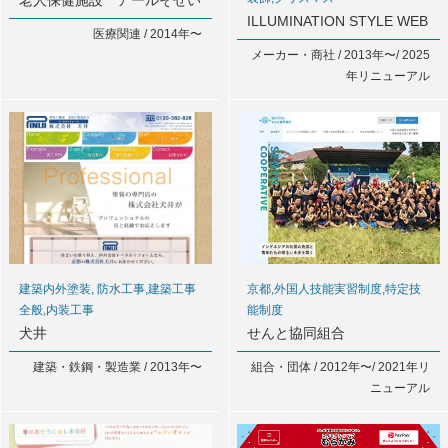
老人保健施設 アールそせい
ILLUMINATION STYLE WEB
医療関連 / 2014年〜
メーカー・商社 / 2013年〜/ 2025
年リニューアル
建築内外塗装, 防水工事,建築工事
京都,外国人技能実習制度,特定技
全般,内装工事
能制度
犬井
せんと協同組合
建築・鉄鋼・製造業 / 2013年〜
組合・団体 / 2012年〜/ 2021年リ
ニューアル