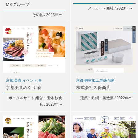
MKグループ
メーカー・商社 / 2023年〜
その他 / 2023年〜
京都,美食,イベント,春
京都,鋼材加工,精密切断
京都美食めぐり 春
株式会社久保商店
ポータルサイト 組合・団体 飲食
建築・鉄鋼・製造業 / 2022年〜
店 / 2023年〜