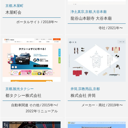
京都,木屋町
浄土真宗,京都,大谷本廟
木屋町会
龍谷山本願寺 大谷本廟
ポータルサイト / 2018年〜
寺社 / 2021年〜
京都,観光タクシー
井筒,宗教用品,京都
都タクシー株式会社
株式会社 井筒
自動車関連 その他 / 2015年〜/
メーカー・商社 / 2019年〜
2022年リニューアル