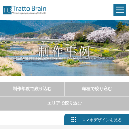
toggl
navig
制作年度で絞り込む
職種で絞り込む
エリアで絞り込む
スマホデザインを見る