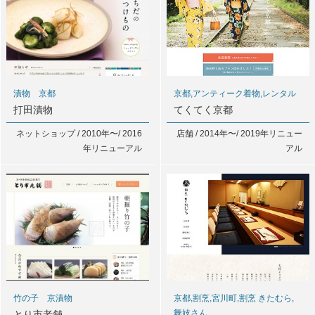
漬物 京都
京都,アンティーク着物,レンタル
打田漬物
てくてく京都
ネットショップ / 2010年〜/ 2016
店舗 / 2014年〜/ 2019年リニュー
年リニューアル
アル
竹の子 京漬物
京都,割烹,宮川町,割烹 きたむら,
舞妓さん
とり市老舗