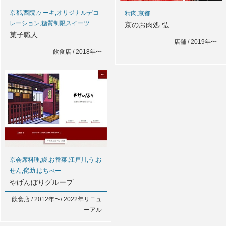
京都,西院,ケーキ,オリジナルデコ
精肉,京都
レーション,糖質制限スイーツ
京のお肉処 弘
菓子職人
店舗 / 2019年〜
飲食店 / 2018年〜
京会席料理,鰻,お番菜,江戸川,う,お
せん,侘助,はちべー
やげんぼりグループ
飲食店 / 2012年〜/ 2022年リニュ
ーアル