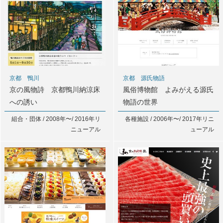
京都 鴨川
京都 源氏物語
京の風物詩 京都鴨川納涼床
風俗博物館 よみがえる源氏
への誘い
物語の世界
組合・団体 / 2008年〜/ 2016年リ
各種施設 / 2006年〜/ 2017年リニ
ニューアル
ューアル