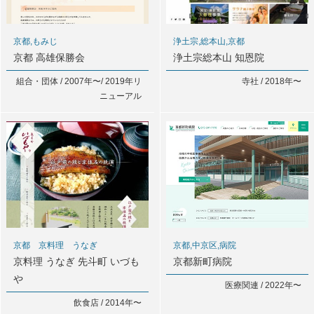
京都,もみじ
浄土宗,総本山,京都
京都 高雄保勝会
浄土宗総本山 知恩院
組合・団体 / 2007年〜/ 2019年リ
寺社 / 2018年〜
ニューアル
京都 京料理 うなぎ
京都,中京区,病院
京料理 うなぎ 先斗町 いづも
京都新町病院
や
医療関連 / 2022年〜
飲食店 / 2014年〜