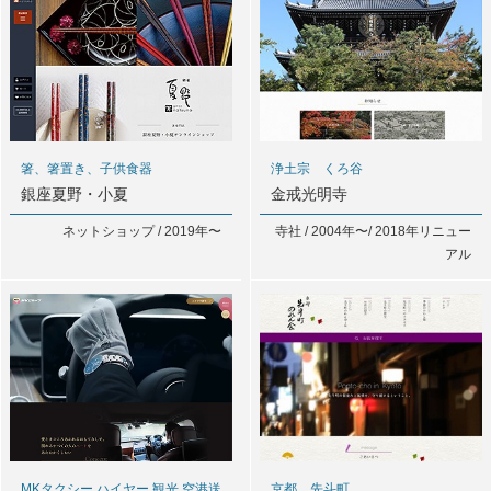
箸、箸置き、子供食器
浄土宗 くろ谷
銀座夏野・小夏
金戒光明寺
ネットショップ / 2019年〜
寺社 / 2004年〜/ 2018年リニュー
アル
MKタクシー,ハイヤー,観光,空港送
京都 先斗町