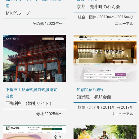
迎
京都 先斗町のれん会
MKグループ
組合・団体 / 2010年〜/ 2016年リ
その他 / 2023年〜
ニューアル
下鴨神社,結婚式,神前式,披露宴・
知恩院,宿泊施設
会食
知恩院 和順会館
下鴨神社（婚礼サイト）
旅館・ホテル / 2011年〜/ 2017年
寺社 / 2025年〜
リニューアル